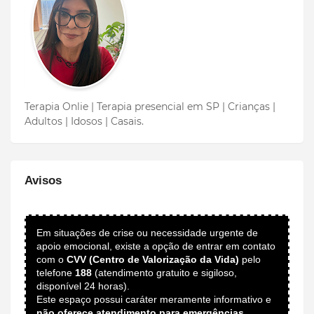
Terapia Onlie | Terapia presencial em SP | Crianças |
Adultos | Idosos | Casais.
Avisos
Em situações de crise ou necessidade urgente de
apoio emocional, existe a opção de entrar em contato
com o
CVV (Centro de Valorização da Vida)
pelo
telefone
188
(atendimento gratuito e sigiloso,
disponível 24 horas).
Este espaço possui caráter meramente informativo e
não oferece atendimento para emergências