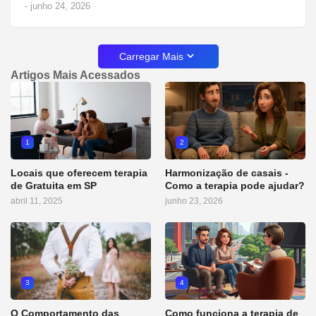
-
junho 24, 2026
Carregar Mais
Artigos Mais Acessados
1
2
Locais que oferecem terapia
Harmonização de casais -
de Gratuita em SP
Como a terapia pode ajudar?
abril 11, 2025
junho 23, 2026
3
4
O Comportamento das
Como funciona a terapia de