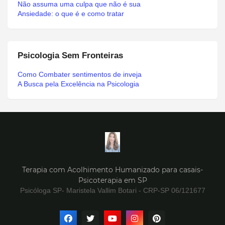
Não assuma uma culpa que não é sua
Ansiedade: o que é e como tratar
Psicologia Sem Fronteiras
Como Combater sentimentos de inveja
A Busca pela Excelência na Psicologia
Terapia com Acolhimento Humanizado para casais-
Psicoterapia em SP
Psicóloga SP- Maristela Vallim Botari - CRP-SP 06/121677